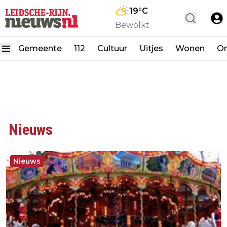
19
°C
Bewolkt
Gemeente
112
Cultuur
Uitjes
Wonen
On
Nieuws
Nieuws