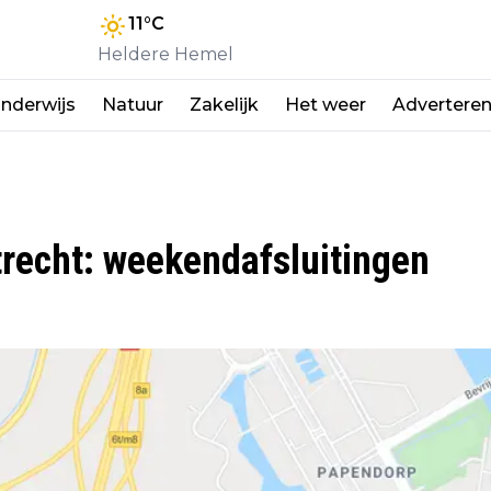
11
°C
Heldere Hemel
nderwijs
Natuur
Zakelijk
Het weer
Advertere
trecht: weekendafsluitingen