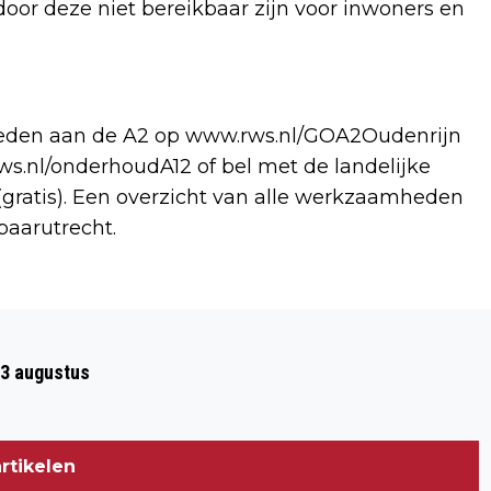
or deze niet bereikbaar zijn voor inwoners en
heden aan de A2 op www.rws.nl/GOA2Oudenrijn
.nl/onderhoudA12 of bel met de landelijke
 (gratis). Een overzicht van alle werkzaamheden
baarutrecht.
Volgend artikel
NIEUWE DORPSRAAD VLEUTEN EN
23 augustus
VLEUTERWEIDE
rtikelen