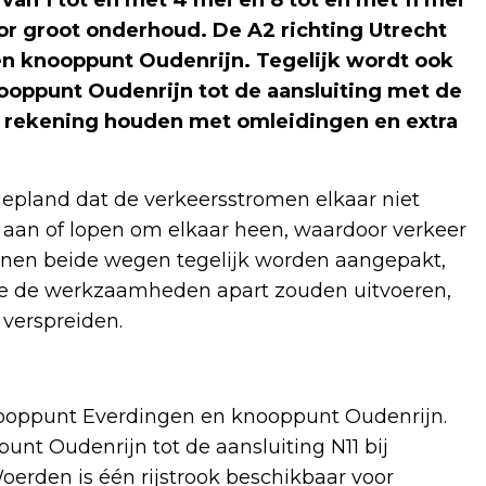
an 1 tot en met 4 mei en 8 tot en met 11 mei
or groot onderhoud. De A2 richting Utrecht
en knooppunt Oudenrijn. Tegelijk wordt ook
ooppunt Oudenrijn tot de aansluiting met de
 rekening houden met omleidingen en extra
epland dat de verkeersstromen elkaar niet
r aan of lopen om elkaar heen, waardoor verkeer
nen beide wegen tegelijk worden aangepakt,
s we de werkzaamheden apart zouden uitvoeren,
 verspreiden.
knooppunt Everdingen en knooppunt Oudenrijn.
unt Oudenrijn tot de aansluiting N11 bij
erden is één rijstrook beschikbaar voor