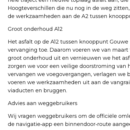
hele traject een nieuwe toplaag asfalt aan, d
Hoogteverschillen die nu nog in de weg zitten
de werkzaamheden aan de A2 tussen knooppun
Groot onderhoud A12
Het asfalt op de A12 tussen knooppunt Gouwe 
vervanging toe. Daarom voeren we van maart t
groot onderhoud uit en vernieuwen we het asf
zorgen we voor een veilige doorstroming van h
vervangen we voegovergangen, verlagen we b
voeren we werkzaamheden uit aan de vangrail
viaducten en bruggen.
Advies aan weggebruikers
Wij vragen weggebruikers om de officiële omle
de navigatie‑app een binnendoor‑route aangeeft.