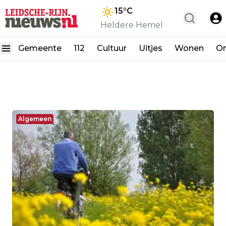
15
°C
Heldere Hemel
Gemeente
112
Cultuur
Uitjes
Wonen
On
Algemeen