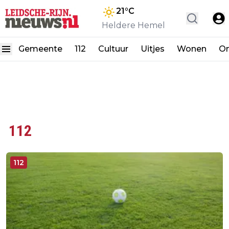
21
°C
Heldere Hemel
Gemeente
112
Cultuur
Uitjes
Wonen
On
112
112