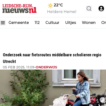
22
°C
Heldere Hemel
Gemeente
112
Cultuur
Uitjes
Wonen
On
Onderzoek naar fietsroutes middelbare scholieren regio
Utrecht
05 FEB 2025, 11:09
•
ONDERWIJS