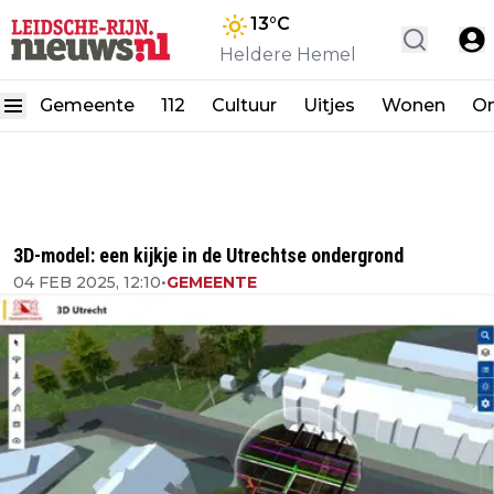
13
°C
Heldere Hemel
Gemeente
112
Cultuur
Uitjes
Wonen
On
3D-model: een kijkje in de Utrechtse ondergrond
04 FEB 2025, 12:10
•
GEMEENTE