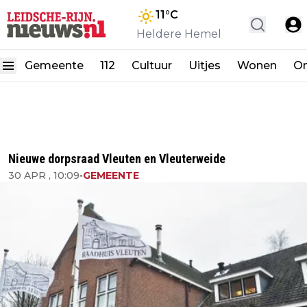
11
°C
Heldere Hemel
Gemeente
112
Cultuur
Uitjes
Wonen
On
Nieuwe dorpsraad Vleuten en Vleuterweide
30 APR , 10:09
•
GEMEENTE