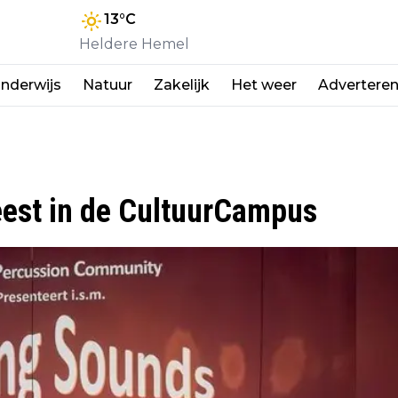
13
°C
Heldere Hemel
nderwijs
Natuur
Zakelijk
Het weer
Advertere
eest in de CultuurCampus