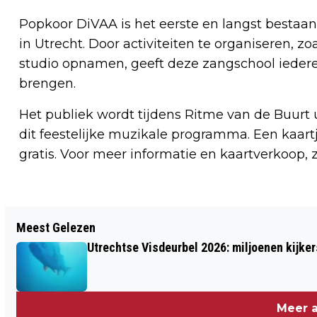
Popkoor DiVAA is het eerste en langst bestaa
in Utrecht. Door activiteiten te organiseren, 
studio opnamen, geeft deze zangschool iederee
brengen.
Het publiek wordt tijdens Ritme van de Buurt
dit feestelijke muzikale programma. Een kaartj
gratis. Voor meer informatie en kaartverkoop, z
Vorig artikel
Meest Gelezen
UTRECHTERS KOMEN 12 MAART AL 1,5
Utrechtse Visdeurbel 2026: miljoenen kijker
JAAR STIL OP VOOR PALESTIJNEN
Meer a