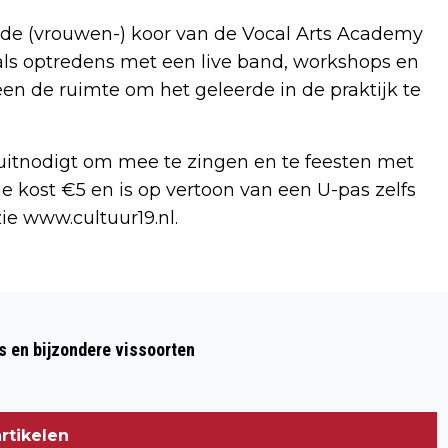
nde (vrouwen-) koor van de Vocal Arts Academy
zoals optredens met een live band, workshops en
n de ruimte om het geleerde in de praktijk te
 uitnodigt om mee te zingen en te feesten met
e kost €5 en is op vertoon van een U-pas zelfs
ie www.cultuur19.nl.
Volgend artikel
WIL JOUW KIND ERVAREN HOE HET IS
s en bijzondere vissoorten
OM TE STEMMEN? DAT KAN
rtikelen