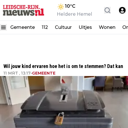
10
°C
Heldere Hemel
Gemeente
112
Cultuur
Uitjes
Wonen
On
Wil jouw kind ervaren hoe het is om te stemmen? Dat kan
11 MRT , 13:17
•
GEMEENTE