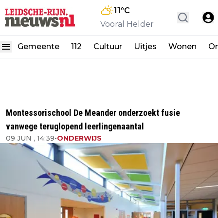
11
°C
Vooral Helder
Gemeente
112
Cultuur
Uitjes
Wonen
On
Montessorischool De Meander onderzoekt fusie
vanwege teruglopend leerlingenaantal
09 JUN , 14:39
•
ONDERWIJS