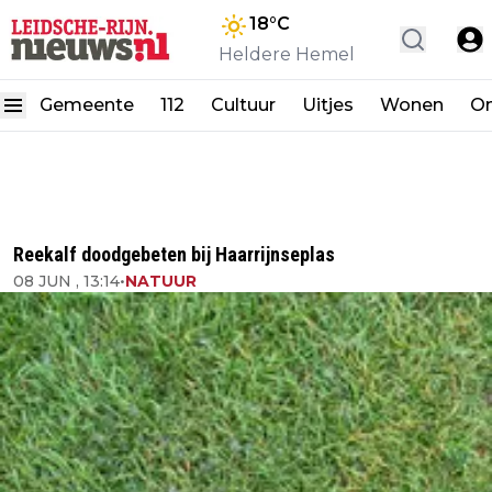
18
°C
Heldere Hemel
Gemeente
112
Cultuur
Uitjes
Wonen
On
Reekalf doodgebeten bij Haarrijnseplas
08 JUN , 13:14
•
NATUUR