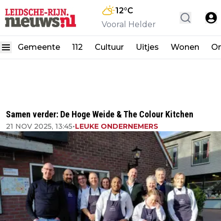
12
°C
Vooral Helder
Gemeente
112
Cultuur
Uitjes
Wonen
On
Samen verder: De Hoge Weide & The Colour Kitchen
21 NOV 2025, 13:45
•
LEUKE ONDERNEMERS