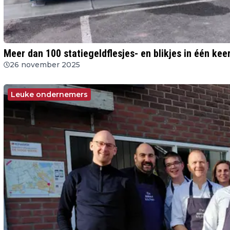
Meer dan 100 statiegeldflesjes- en blikjes in één kee
26 november 2025
Leuke ondernemers