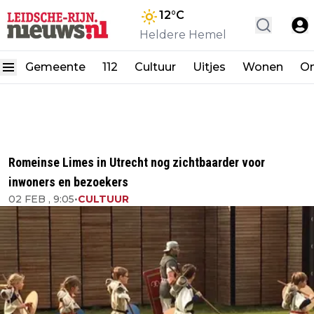
12
°C
Heldere Hemel
Gemeente
112
Cultuur
Uitjes
Wonen
On
Romeinse Limes in Utrecht nog zichtbaarder voor
inwoners en bezoekers
02 FEB , 9:05
•
CULTUUR