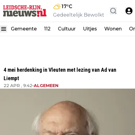
17
°C
Gedeeltelijk Bewolkt
Gemeente
112
Cultuur
Uitjes
Wonen
On
4 mei herdenking in Vleuten met lezing van Ad van
Liempt
22 APR , 9:42
•
ALGEMEEN