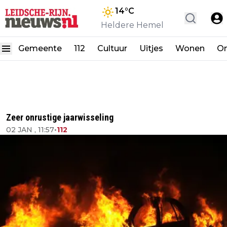
14
°C
Heldere Hemel
Gemeente
112
Cultuur
Uitjes
Wonen
On
Zeer onrustige jaarwisseling
02 JAN , 11:57
•
112