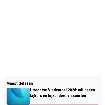
Vorig artikel
Volgend artikel
UTRECHT SCHERPT HANDHAVING IN
Meest Gelezen
RESULTATEN ONDERZOEK
STAD AAN: NATIONAAL LAATSTE
Utrechtse Visdeurbel 2026: miljoenen
VERKEERSSITUATIE MEERNBRUG
JAARWISSELING MET
kijkers en bijzondere vissoorten
CONSUMENTENVUURWERK