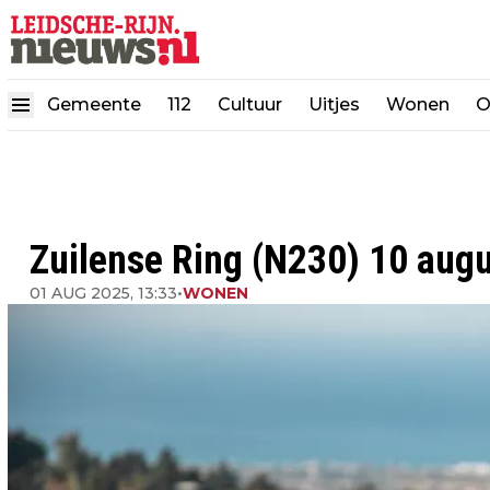
Gemeente
112
Cultuur
Uitjes
Wonen
O
Zuilense Ring (N230) 10 augus
01 AUG 2025, 13:33
•
WONEN