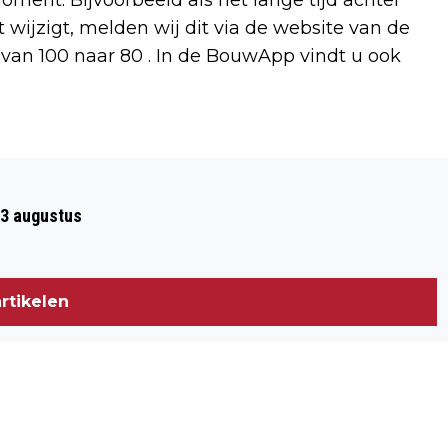
 wijzigt, melden wij dit via de website van de
an 100 naar 80 . In de BouwApp vindt u ook
Volgend artikel
BIJENPRIMEUR: UTRECHT TELT 150
23 augustus
BIJENSOORTEN DANKZIJ TWEE NIEUWE
ONTDEKKINGEN
rtikelen