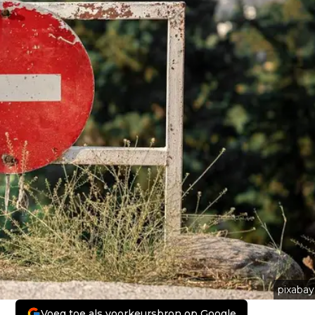
pixabay
Voeg toe als voorkeursbron op Google