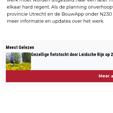
elkaar hard regent. Als de planning onverhoopt
provincie Utrecht en de BouwApp onder N230 v
meer informatie en updates over het werk.
Vorig artikel
Meest Gelezen
REAGEER OP EISEN WONINGBOUW
Gezellige fietstocht door Leidsche Rijn op 
RIJKSSTRAATWEG EN KLOOSTERPARK
Meer a