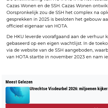
Cazas Wonen en de SSH. Cazas Wonen ontwik
Oorspronkelijk zou de SSH het complex na op
gesprekken in 2025 is besloten het gebouw aa
officieel eigenaar van HOTA.
De HKU leverde voorafgaand aan de verhuur ka
gebaseerd op een eigen wachtlijst. In de toe
via de website van de SSH aangeboden, waarb
van HOTA startte in november 2023 en nam ie
Vorig artikel
Meest Gelezen
MEER DAN 4800 NEDERLANDERS
Utrechtse Visdeurbel 2026: miljoenen kijker
KRIJGEN E-MAIL MET WAARSCHUWING
BOILERROOMFRAUDE