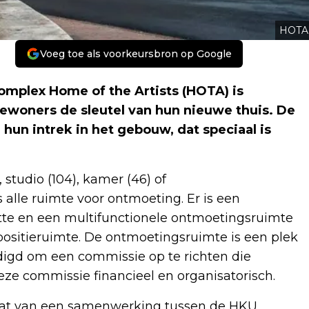
HOTA
Voeg toe als voorkeursbron op Google
mplex Home of the Artists (HOTA) is
ewoners de sleutel van hun nieuwe thuis. De
n intrek in het gebouw, dat speciaal is
studio (104), kamer (46) of
alle ruimte voor ontmoeting. Er is een
te en een multifunctionele ontmoetingsruimte
xpositieruimte. De ontmoetingsruimte is een plek
igd om een commissie op te richten die
eze commissie financieel en organisatorisch.
aat van een samenwerking tussen de HKU,