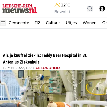
22
°C
Bewolkt
Gemeente
112
Cultuur
Uitjes
Wonen
On
Als je knuffel ziek is: Teddy Bear Hospital in St.
Antonius Ziekenhuis
12 MEI 2022, 12:27
•
GEZONDHEID