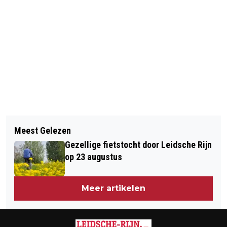
Vorig artikel
Volgend artikel
KERMIS WEER NEERGESTREKEN IN
Meest Gelezen
INBRAAK AAN DE KORIANDERSTRAAT
VLEUTEN
Gezellige fietstocht door Leidsche Rijn
op 23 augustus
Meer artikelen