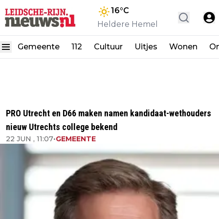
16
°C
Heldere Hemel
Gemeente
112
Cultuur
Uitjes
Wonen
On
PRO Utrecht en D66 maken namen kandidaat-wethouders
nieuw Utrechts college bekend
22 JUN , 11:07
•
GEMEENTE