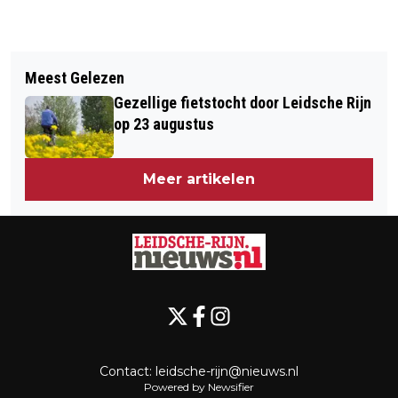
Vorig artikel
Volgend artikel
BUITENBIOS DE MEERN
Meest Gelezen
MANEGE CASTELLUM BESTAAT 22
Gezellige fietstocht door Leidsche Rijn
JAAR
op 23 augustus
Meer artikelen
Contact:
leidsche-rijn@nieuws.nl
Powered by Newsifier