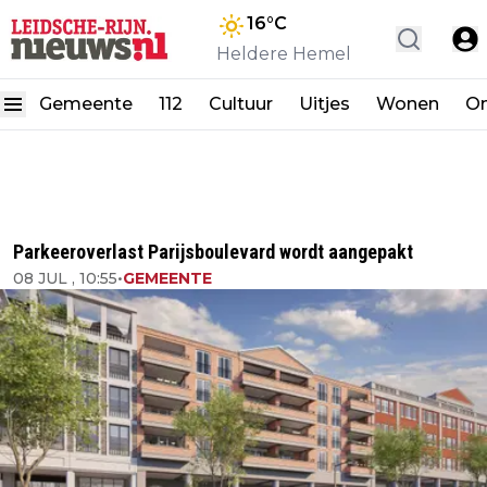
16
°C
Heldere Hemel
Gemeente
112
Cultuur
Uitjes
Wonen
On
Parkeeroverlast Parijsboulevard wordt aangepakt
08 JUL , 10:55
•
GEMEENTE