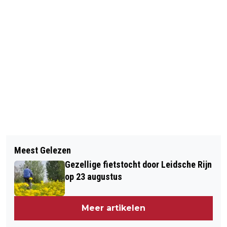
Vorig artikel
Volgend artikel
LEIDSCHE RIJN FESTIVAL VOOR DE
Meest Gelezen
BRANDJE OP BERLIJNPLEIN
JEUGD
Gezellige fietstocht door Leidsche Rijn
op 23 augustus
Meer artikelen