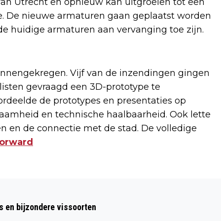
 van Utrecht en opnieuw kan uitgroeien tot een
e. De nieuwe armaturen gaan geplaatst worden
de huidige armaturen aan vervanging toe zijn.
innengekregen. Vijf van de inzendingen gingen
alisten gevraagd een 3D-prototype te
rdeelde de prototypes en presentaties op
urzaamheid en technische haalbaarheid. Ook lette
n en de connectie met de stad. De volledige
Forward
Volgend artikel
BEROVING ONDER MES IN MÁXIMAPARK
s en bijzondere vissoorten