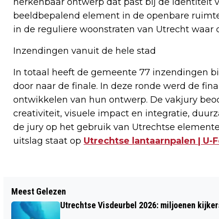
herkenbaar ontwerp dat past bij de identiteit
beeldbepalend element in de openbare ruimt
in de reguliere woonstraten van Utrecht waar 
Inzendingen vanuit de hele stad
In totaal heeft de gemeente 77 inzendingen b
door naar de finale. In deze ronde werd de fin
ontwikkelen van hun ontwerp. De vakjury beoo
creativiteit, visuele impact en integratie, du
de jury op het gebruik van Utrechtse elemente
uitslag staat op
Utrechtse lantaarnpalen | U-
Vorig artikel
Meest Gelezen
IN 10 JAAR BIJNA 90 PROCENT MEER
Utrechtse Visdeurbel 2026: miljoenen kijker
BOETES VOOR RIJDEN ONDER INVLOED