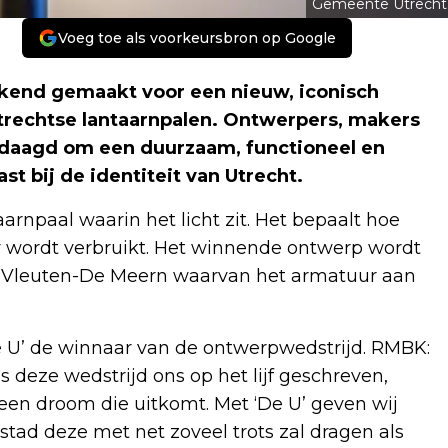
Gemeente Utrecht
Voeg toe als voorkeursbron op Google
kend gemaakt voor een nieuw, iconisch
trechtse lantaarnpalen. Ontwerpers, makers
edaagd om een duurzaam, functioneel en
t bij de identiteit van Utrecht.
arnpaal waarin het licht zit. Het bepaalt hoe
er wordt verbruikt. Het winnende ontwerp wordt
in Vleuten-De Meern waarvan het armatuur aan
U’ de winnaar van de ontwerpwedstrijd. RMBK:
s deze wedstrijd ons op het lijf geschreven,
een droom die uitkomt. Met ‘De U’ geven wij
tad deze met net zoveel trots zal dragen als