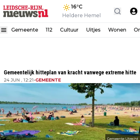
16
°C
Heldere Hemel
Gemeente
112
Cultuur
Uitjes
Wonen
On
Gemeentelijk hitteplan van kracht vanwege extreme hitte
24 JUN , 12:21
•
GEMEENTE
Gemeente Utrecht