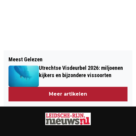
Vorig artikel
Volgend artikel
KINDCENTRUM HAARZICHT ONTDEKT
Meest Gelezen
DE VRIJSTAAT: DE MUZIKALE
DE RIJKE HISTORIE VAN VLEUTEN
Utrechtse Visdeurbel 2026: miljoenen
VOORSTELLING LEEUWENSTEIN
kijkers en bijzondere vissoorten
Meer artikelen