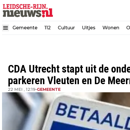
Gemeente
112
Cultuur
Uitjes
Wonen
O
CDA Utrecht stapt uit de ond
parkeren Vleuten en De Meer
22 MEI , 12:19
•
GEMEENTE