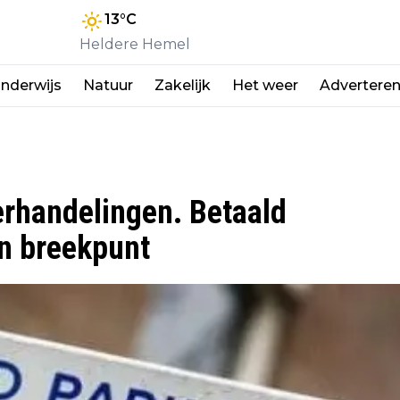
13
°C
Heldere Hemel
nderwijs
Natuur
Zakelijk
Het weer
Advertere
erhandelingen. Betaald
n breekpunt