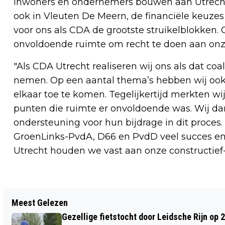
inwoners en ondernemers bouwen aan Utrecht
ook in Vleuten De Meern, de financiële keuze
voor ons als CDA de grootste struikelblokken
onvoldoende ruimte om recht te doen aan onze 
"Als CDA Utrecht realiseren wij ons als dat c
nemen. Op een aantal thema’s hebben wij oo
elkaar toe te komen. Tegelijkertijd merkten wi
punten die ruimte er onvoldoende was. Wij da
ondersteuning voor hun bijdrage in dit proces
GroenLinks-PvdA, D66 en PvdD veel succes en
Utrecht houden we vast aan onze constructief-k
Vorig artikel
Meest Gelezen
NIEUW HOOGSPANNINGSSTATION
Gezellige fietstocht door Leidsche Rijn op 
HAARRIJN MOET DRUK OP STROOMNET