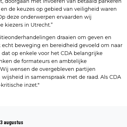
, doorgaan met invoeren van betaald parkeren
s en de keuzes op gebied van veiligheid waren
. Op deze onderwerpen ervaarden wij
kiezers in Utrecht.”
oalitieonderhandelingen draaien om geven en
k echt beweging en bereidheid gevoeld om naar
j dat op enkele voor het CDA belangrijke
nken de formateurs en ambtelijke
. Wij wensen de overgebleven partijen
 wijsheid in samenspraak met de raad. Als CDA
ritische inzet."
Volgend artikel
OPEN DAG DIERENWEIDE DE KRAAL OP
23 augustus
ZATERDAG 6 JUNI 2026