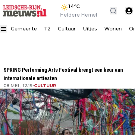
14
°C
Heldere Hemel
Gemeente
112
Cultuur
Uitjes
Wonen
On
SPRING Performing Arts Festival brengt een keur aan
internationale artiesten
08 MEI , 12:19
•
CULTUUR