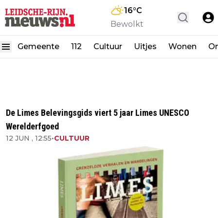
16
°C
Bewolkt
Gemeente
112
Cultuur
Uitjes
Wonen
On
De Limes Belevingsgids viert 5 jaar Limes UNESCO
Werelderfgoed
12 JUN , 12:55
•
CULTUUR