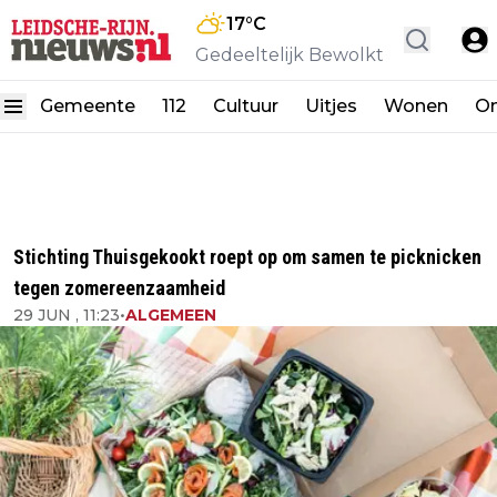
17
°C
Gedeeltelijk Bewolkt
Gemeente
112
Cultuur
Uitjes
Wonen
On
Stichting Thuisgekookt roept op om samen te picknicken
tegen zomereenzaamheid
29 JUN , 11:23
•
ALGEMEEN