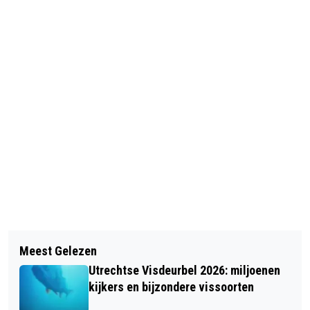
Vorig artikel
Volgend artikel
UTRECHTSE BEDRIJVEN BOEKEN
Meest Gelezen
CENTRAAL MUSEUM PRESENTEERT
VOORUITGANG NAAR
Utrechtse Visdeurbel 2026: miljoenen
GROTE SOLOTENTOONSTELLING VAN
TOEKOMSTBESTENDIGE ECONOMIE
kijkers en bijzondere vissoorten
FRANS FRANCISCUS